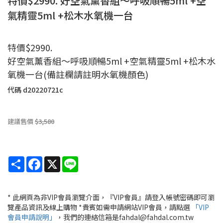
特價$2990. 好空氣薰香組～呼吸順暢5ml +空
氣精靈5ml +松木水氧機一台
特價$2990.
好空氣薰香組～呼吸順暢5ml +空氣精靈5ml +松木水
氧機一台(備註欄請註明水氧機顏色)
代碼
d20220721c
建議售價
$3,580
Share
Facebook
X
Line
* 此網頁為非VIP會員瀏覽介面，『VIP會員』請登入帳號密碼即可瀏
覽產品資訊及線上購物 *貴賓如需申請網站VIP會員，請點選
「VIP
會員申請說明」
，我們的連絡信箱是fahdal@fahdal.com.tw