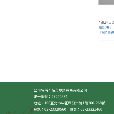
* 此網
請說明」
『VIP會
公司名稱：花言草語貿易有限公司
統一編號：97290531
地址：100臺北市中正區汀州路1段266-268號
電話：02-23329560 傳真：02-23321460