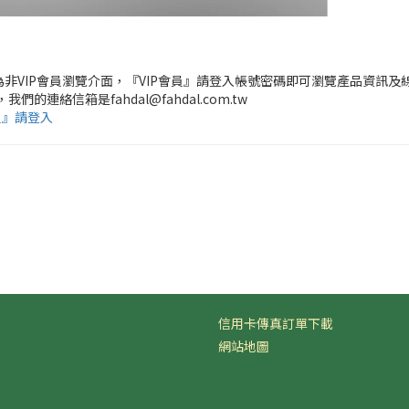
頁為非VIP會員瀏覽介面，『VIP會員』請登入帳號密碼即可瀏覽產品資訊及
，我們的連絡信箱是fahdal@fahdal.com.tw
員』請登入
信用卡傳真訂單下載
網站地圖