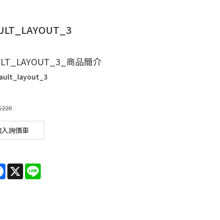
ULT_LAYOUT_3
ULT_LAYOUT_3_商品簡介
ault_layout_3
$220
加入詢價車
re
Facebook
X
Line