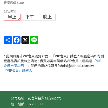
建議售價
$250
到貨時間
早上
下午
晚上
Share
Facebook
X
Line
* 此網頁為非VIP會員瀏覽介面，『VIP會員』請登入帳號密碼即可瀏
覽產品資訊及線上購物 *貴賓如需申請網站VIP會員，請點選
「VIP
會員申請說明」
，我們的連絡信箱是fahdal@fahdal.com.tw
『VIP會員』請登入
公司名稱：花言草語貿易有限公司
統一編號：97290531