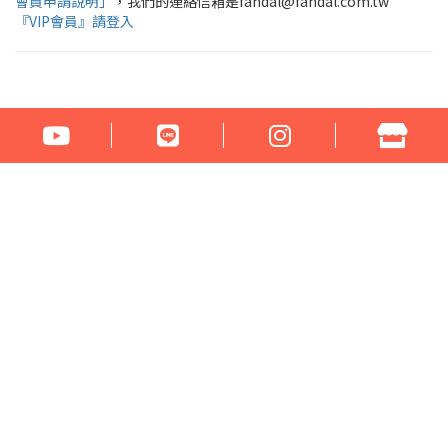
會員申請說明」
，我們的連絡信箱是fahdal@fahdal.com.tw
『VIP會員』請登入
公司名稱：花言草語貿易有限公司
統一編號：97290531
地址：100臺北市中正區汀州路1段266-268號
電話：02-23329560 傳真：02-23321460
門市營業時間： 周一至周六 17:00 - 22:00
Email：fahdal@fahdal.com.tw
信用卡傳真訂單下載
網站地圖
Copyright © 2022 . All rights reserved.
系統平台提供 HiNet 網路開店．企業建站
版
權所有‧請勿轉載