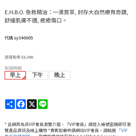
E.H.B.O. 急救精油：一滴質萃, 封存大自然療育奇蹟,
舒緩肌膚不適, 癒癒傷口。
代碼
sy340005
建議售價
$1,780
到貨時間
早上
下午
晚上
Share
Facebook
X
Line
* 此網頁為非VIP會員瀏覽介面，『VIP會員』請登入帳號密碼即可瀏
覽產品資訊及線上購物 *貴賓如需申請網站VIP會員，請點選
「VIP