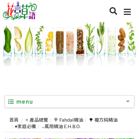
menu
首頁
⭐ 產品總覽
🍭 Fahdal精油
🌳 複方純精油
▾家庭必備
⌵萬用精油 E.H.B.O.