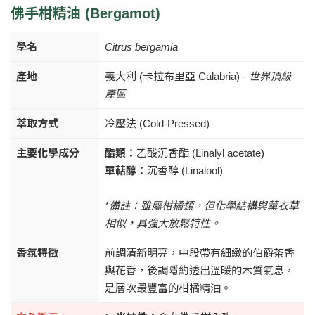
佛手柑精油 (Bergamot)
學名
Citrus bergamia
產地
義大利 (卡拉布里亞 Calabria) -
世界頂級
產區
萃取方式
冷壓法 (Cold-Pressed)
主要化學成分
酯類：
乙酸沉香酯 (Linalyl acetate)
單萜醇：
沉香醇 (Linalool)
*備註：雖屬柑橘類，但化學結構與薰衣草
相似，具強大放鬆特性。
香氛特徵
前調清新明亮，中段帶有細緻的伯爵茶香
與花香，後調隱約透出溫暖的木質氣息，
是層次最豐富的柑橘精油。