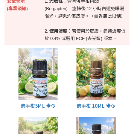
安全警示
1.
光敏性：
含有佛手柑內酯
(專業須知)
(Bergapten)，塗抹後 12 小時內避免曝曬
陽光，避免灼傷皮膚。（薰香無此限制）
2.
使用濃度：
若使用於皮膚，建議濃度低
於 0.4% 或選用 FCF (去光敏) 版本。
佛手柑5ML ☀️🍋
佛手柑 10ML ☀️🍋