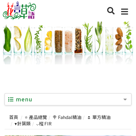
menu
首頁
⭐ 產品總覽
🍭 Fahdal精油
🌷 單方精油
▾針葉類
⌵樅 FIR