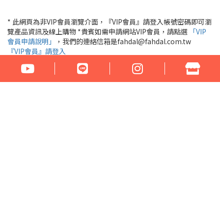
* 此網頁為非VIP會員瀏覽介面，『VIP會員』請登入帳號密碼即可瀏
覽產品資訊及線上購物 *貴賓如需申請網站VIP會員，請點選
「VIP
會員申請說明」
，我們的連絡信箱是fahdal@fahdal.com.tw
『VIP會員』請登入
公司名稱：花言草語貿易有限公司
統一編號：97290531
地址：100臺北市中正區汀州路1段266-268號
電話：02-23329560 傳真：02-23321460
門市營業時間： 周一至周六 17:00 - 22:00
Email：fahdal@fahdal.com.tw
信用卡傳真訂單下載
網站地圖