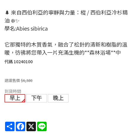
🌲 來自西伯利亞的寧靜與力量：樅 / 西伯利亞冷杉精
油 ❄️✨
學名:Abies sibirica
它那獨特的木質香氣，融合了松針的清新和樹脂的溫
暖，彷彿將您帶入一片充滿生機的**森林浴場**中
代碼
10240100
建議售價
$6,380
到貨時間
早上
下午
晚上
Share
Facebook
X
Line