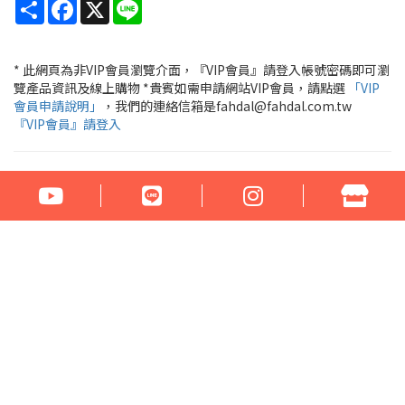
Share
Facebook
X
Line
* 此網頁為非VIP會員瀏覽介面，『VIP會員』請登入帳號密碼即可瀏
覽產品資訊及線上購物 *貴賓如需申請網站VIP會員，請點選
「VIP
會員申請說明」
，我們的連絡信箱是fahdal@fahdal.com.tw
『VIP會員』請登入
公司名稱：花言草語貿易有限公司
統一編號：97290531
地址：100臺北市中正區汀州路1段266-268號
電話：02-23329560 傳真：02-23321460
門市營業時間： 周一至周六 17:00 - 22:00
Email：fahdal@fahdal.com.tw
信用卡傳真訂單下載
網站地圖