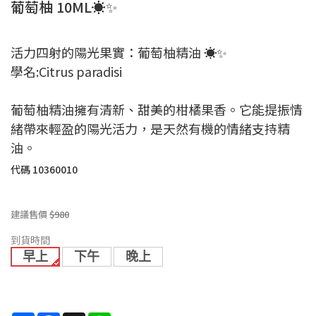
葡萄柚 10ML☀️✨
活力四射的陽光果實：葡萄柚精油 ☀️✨
學名:Citrus paradisi
葡萄柚精油擁有清新、甜美的柑橘果香。它能提振情
緒帶來輕盈的陽光活力，是天然有機的情緒支持精
油。
代碼
10360010
建議售價
$980
到貨時間
早上
下午
晚上