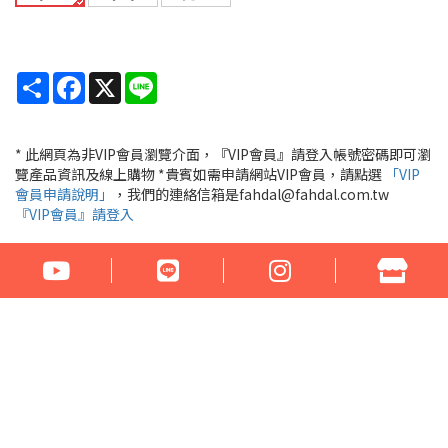
Share
Facebook
X
Line
* 此網頁為非VIP會員瀏覽介面，『VIP會員』請登入帳號密碼即可瀏
覽產品資訊及線上購物 *貴賓如需申請網站VIP會員，請點選
「VIP
會員申請說明」
，我們的連絡信箱是fahdal@fahdal.com.tw
『VIP會員』請登入
公司名稱：花言草語貿易有限公司
統一編號：97290531
地址：100臺北市中正區汀州路1段266-268號
電話：02-23329560 傳真：02-23321460
門市營業時間： 周一至周六 17:00 - 22:00