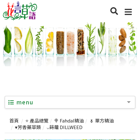
menu
首頁
⭐ 產品總覽
🍭 Fahdal精油
🌷 單方精油
▾芳香藥草類
⌵蒔蘿 DILLWEED