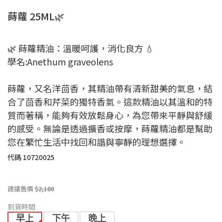
蒔蘿 25ML🌿
🌿 蒔蘿精油：溫暖呵護，消化良方 💧
學名:Anethum graveolens
蒔蘿，又名洋茴香，其精油帶有清新甜美的氣息，結
合了茴香和芹菜的獨特香氣。這款精油以其溫和的特
質而著稱，能夠有效放鬆身心，為您帶來平靜與舒緩
的感受。無論是透過擴香或按摩，蒔蘿精油都是幫助
您在繁忙生活中找回和諧與寧靜的理想選擇。
代碼
10720025
建議售價
$2,180
到貨時間
早上
下午
晚上