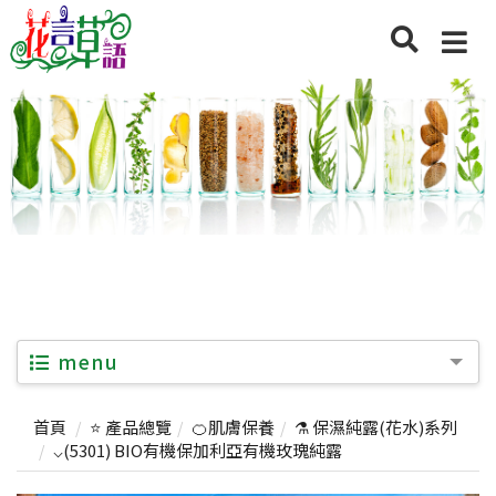
menu
首頁
⭐ 產品總覽
🍊肌膚保養
⚗️ 保濕純露(花水)系列
⌵(5301) BIO有機保加利亞有機玫瑰純露