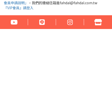
會員申請說明」
，我們的連絡信箱是fahdal@fahdal.com.tw
『VIP會員』請登入
公司名稱：花言草語貿易有限公司
統一編號：97290531
地址：100臺北市中正區汀州路1段266-268號
電話：02-23329560 傳真：02-23321460
門市營業時間： 周一至周六 17:00 - 22:00
Email：fahdal@fahdal.com.tw
信用卡傳真訂單下載
網站地圖
Copyright © 2022 . All rights reserved.
系統平台提供 HiNet 網路開店．企業建站
版
權所有‧請勿轉載