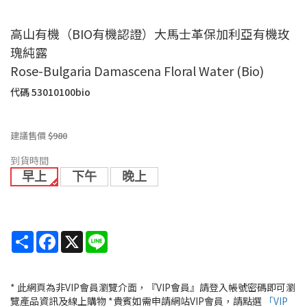
高山有機（BIO有機認證）大馬士革保加利亞有機玫
瑰純露
Rose-Bulgaria Damascena Floral Water (Bio)
代碼
53010100bio
建議售價
$980
到貨時間
早上
下午
晚上
Share
Facebook
X
Line
* 此網頁為非VIP會員瀏覽介面，『VIP會員』請登入帳號密碼即可瀏
覽產品資訊及線上購物 *貴賓如需申請網站VIP會員，請點選
「VIP