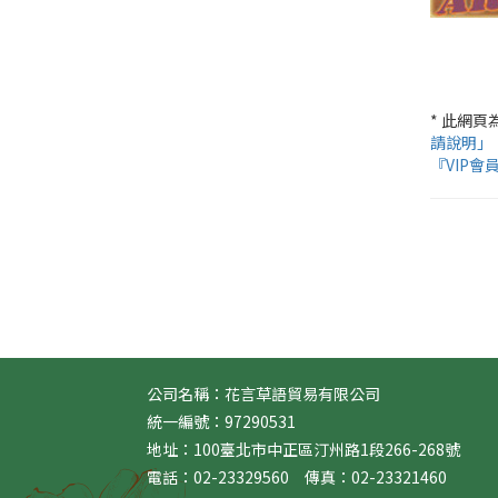
* 此網
請說明」
『VIP會
公司名稱：花言草語貿易有限公司
統一編號：97290531
地址：100臺北市中正區汀州路1段266-268號
電話：02-23329560 傳真：02-23321460