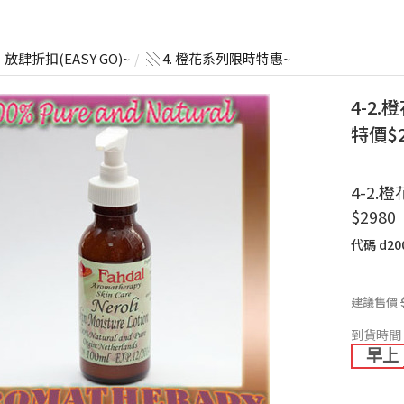
放肆折扣(EASY GO)~
░ 4. 橙花系列限時特惠~
4-2
特價$2
4-2
$2980
代碼
d20
建議售價
到貨時間
早上