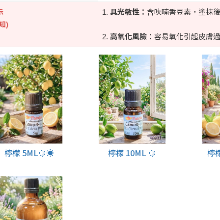
示
1.
具光敏性：
含呋喃香豆素，塗抹後
知)
2.
高氧化風險：
容易氧化引起皮膚過
檸檬 5ML🍋☀️
檸檬 10ML 🍋
檸檬