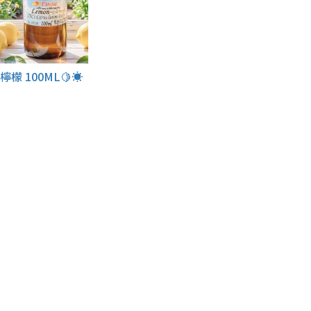
檸檬 100ML🍋☀️