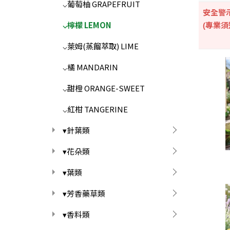
⌵葡萄柚 GRAPEFRUIT
安全警
⌵檸檬 LEMON
(專業須
⌵萊姆(蒸餾萃取) LIME
⌵橘 MANDARIN
⌵甜橙 ORANGE-SWEET
⌵紅柑 TANGERINE
▾針葉類
▾花朵類
▾葉類
▾芳香藥草類
▾香料類