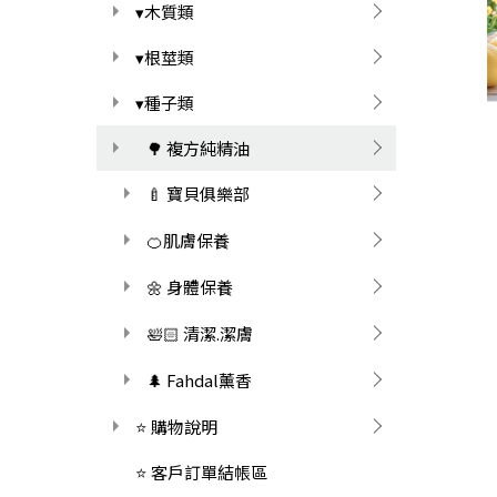
▾木質類
▾根莖類
▾種子類
🌳 複方純精油
🍼 寶貝俱樂部
🍊肌膚保養
🌼 身體保養
🛀🏻 清潔.潔膚
🌲 Fahdal薰香
⭐ 購物說明
⭐ 客戶訂單結帳區