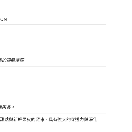
MON
緻的頂級產區
活果香。
甜感與新鮮果皮的澀味，具有強大的穿透力與淨化