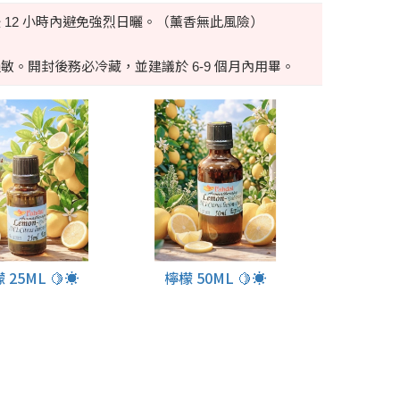
 12 小時內避免強烈日曬。（薰香無此風險）
敏。開封後務必冷藏，並建議於 6-9 個月內用畢。
 25ML 🍋☀️
檸檬 50ML 🍋☀️