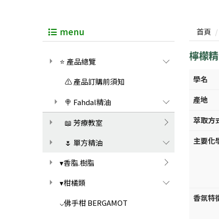
menu
首頁
檸檬精油
⭐ 產品總覽
學名
⚠️ 產品訂購前須知
產地
🍭 Fahdal精油
萃取方
📖 芳療教室
主要化
🌷 單方精油
▾香脂.樹脂
▾柑橘類
香氛特
⌵佛手柑 BERGAMOT