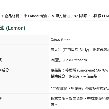
⭐ 產品總覽
🍭 Fahdal精油
🌷 單方精油
▾柑橘類
⌵檸檬 LE
 (Lemon)
Citrus limon
義大利 (西西里島 Sicily) -
香氣最細
式
冷壓法 (Cold-Pressed)
學成分
單萜烯：
檸檬烯 (Limonene) 56-78%
輔助成分：
β-蒎烯、γ-萜品烯
*含有微量「檸檬醛」帶來特有的鮮
徵
極高音調。香氣清新，帶有乾淨的酸
感。